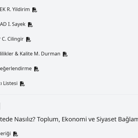
K R. Yildirim
AD I. Sayek
C. Cilingir
lilikler & Kalite M. Durman
Değerlendirme
ı Listesi
l
itede Nasılız? Toplum, Ekonomi ve Siyaset Bağla
eriği