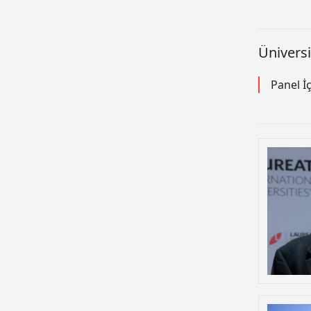
Ünivers
Panel İç