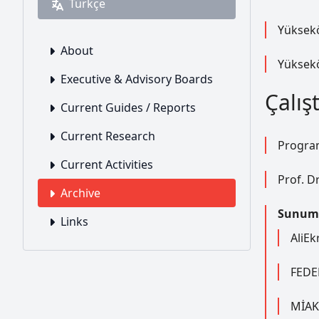
Türkçe
Yüksekö
About
Yüksekö
Executive & Advisory Boards
Çalış
Current Guides / Reports
Current Research
Progr
Current Activities
Prof. Dr
Archive
Sunum
Links
AliEk
FEDEK
MİA