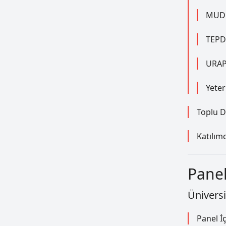
MUDE
TEPD
URAP 
Yeter
Toplu 
Katılımc
Pane
Ünivers
Panel İç